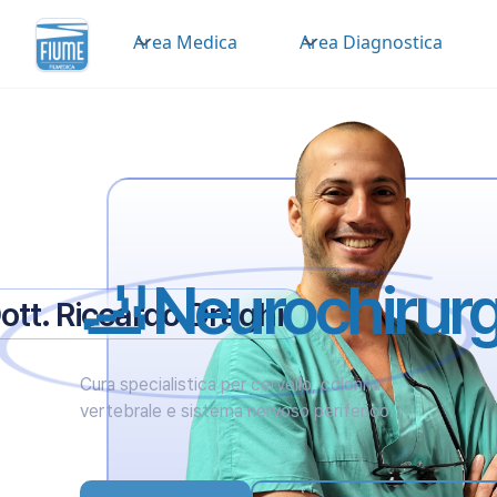
Area Medica
Area Diagnostica
🦶 Neurochirurg
ott. Riccardo Draghi
Cura specialistica per cervello, colonna
vertebrale e sistema nervoso periferico.