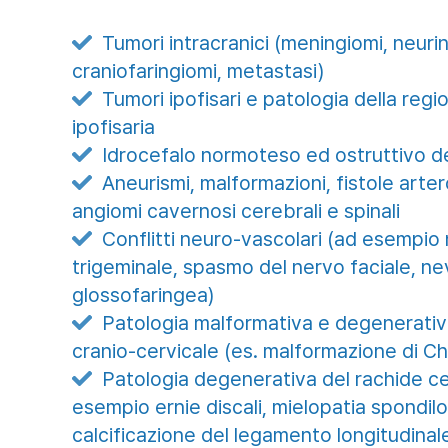
Tumori intracranici (meningiomi, neurin

craniofaringiomi, metastasi)
Tumori ipofisari e patologia della reg

ipofisaria
Idrocefalo normoteso ed ostruttivo de

Aneurismi, malformazioni, fistole art

angiomi cavernosi cerebrali e spinali
Conflitti neuro-vascolari (ad esempio 

trigeminale, spasmo del nervo faciale, ne
glossofaringea)
Patologia malformativa e degenerativ

cranio-cervicale (es. malformazione di Chi
Patologia degenerativa del rachide ce

esempio ernie discali, mielopatia spondil
calcificazione del legamento longitudinal