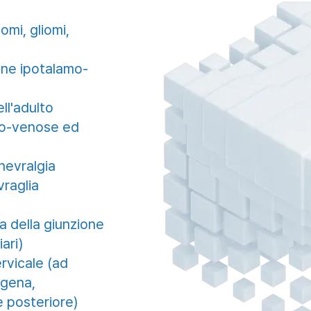
omi, gliomi,
ione ipotalamo-
ll'adulto
ero-venose ed
nevralgia
vraglia
a della giunzione
ari)
rvicale (ad
ogena,
e posteriore)